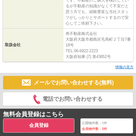
です。不動産のご購入を検討してい
るが不動産の知識がなくて不安だと
思う方でも、経験豊富な当社スタッ
フがしっかりとサポートするので安
心してご依頼下さい。
寿不動産株式会社
大阪府大阪市都島区毛馬町２丁目7番
取扱会社
18号
TEL:06-6922-2223
大阪府知事 (7) 第43852号
情報の見方
メールでお問い合わせする(無料)
電話でお問い合わせする
無料会員登録はこちら
公開物件数：
0
件
会員登録
会員物件数：
0
件