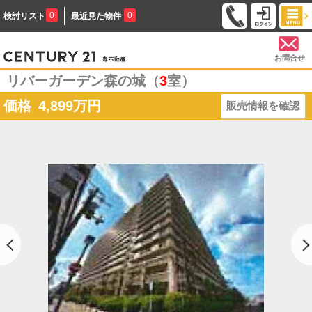
0
0
検討リスト
最近見た物件
お問合せ
リバーガーデン森の城（
3
室）
価格
4,899
万円
販売情報を確認