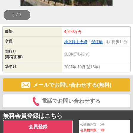
1 / 3
価格
4,899万円
交通
地下鉄中央線
「
深江橋
」駅 徒歩12分
間取り
3LDK(74.43㎡)
(専有面積)
築年月
2007年 10月(築18年)
メールでお問い合わせする(無料)
電話でお問い合わせする
無料会員登録はこちら
公開物件数：
0
件
会員登録
会員物件数：
0
件