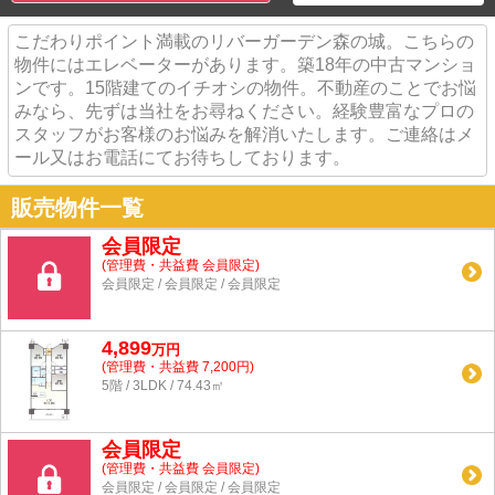
こだわりポイント満載のリバーガーデン森の城。こちらの
物件にはエレベーターがあります。築18年の中古マンショ
ンです。15階建てのイチオシの物件。不動産のことでお悩
みなら、先ずは当社をお尋ねください。経験豊富なプロの
スタッフがお客様のお悩みを解消いたします。ご連絡はメ
ール又はお電話にてお待ちしております。
販売物件一覧
会員限定
(管理費・共益費
会員限定
)
会員限定
/
会員限定
/
会員限定
4,899
万
円
(管理費・共益費 7,200円)
5階 / 3LDK / 74.43㎡
会員限定
(管理費・共益費
会員限定
)
会員限定
/
会員限定
/
会員限定