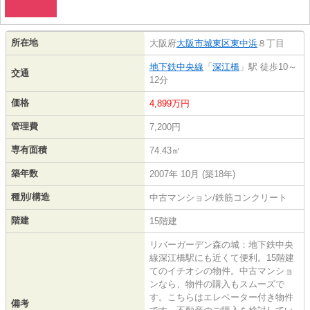
所在地
大阪府
大阪市城東区
東中浜
８丁目
地下鉄中央線
「
深江橋
」駅 徒歩10～
交通
12分
価格
4,899万円
管理費
7,200円
専有面積
74.43㎡
築年数
2007年 10月 (築18年)
種別/構造
中古マンション/鉄筋コンクリート
階建
15階建
リバーガーデン森の城：地下鉄中央
線深江橋駅にも近くて便利。15階建
てのイチオシの物件。中古マンショ
ンなら、物件の購入もスムーズで
す。こちらはエレベーター付き物件
備考