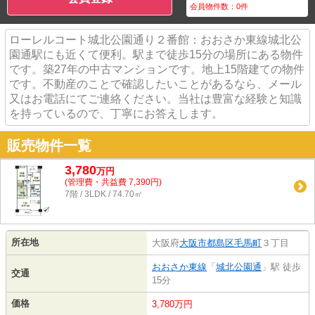
会員物件数：
0
件
ローレルコート城北公園通り２番館：おおさか東線城北公
園通駅にも近くて便利。駅まで徒歩15分の場所にある物件
です。築27年の中古マンションです。地上15階建ての物件
です。不動産のことで確認したいことがあるなら、メール
又はお電話にてご連絡ください。当社は豊富な経験と知識
を持っているので、丁寧にお答えします。
販売物件一覧
3,780
万
円
(管理費・共益費 7,390円)
7階 / 3LDK / 74.70㎡
所在地
大阪府
大阪市都島区
毛馬町
３丁目
おおさか東線
「
城北公園通
」駅 徒歩
交通
15分
価格
3,780万円