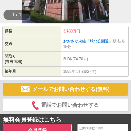
1 / 4
価格
3,780万円
おおさか東線
「
城北公園通
」駅 徒歩
交通
15分
間取り
3LDK(74.70㎡)
(専有面積)
築年月
1999年 3月(築27年)
メールでお問い合わせする(無料)
電話でお問い合わせする
無料会員登録はこちら
公開物件数：
0
件
会員登録