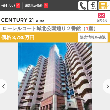
0
0
検討リスト
最近見た物件
お問合せ
ローレルコート城北公園通り２番館（
1
室）
価格
3,780万円
販売情報を確認