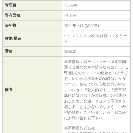
管理費
7,390円
専有面積
74.70㎡
築年数
1999年 3月 (築27年)
中古マンション/鉄骨鉄筋コンクリー
種別/構造
ト
階建
15階建
新着情報：ローレルコート城北公園
通り２番館の空室情報ならコチラ。1
5階建てのオススメの建物がコチラで
す。駅から徒歩15分の物件はいかが
ですか。住んでいて心地の良い中古
備考
マンションで魅力的です。大阪市都
島区にはおおさか東線城北公園通が
あるため、交通アクセスで不便さを
感じることは少ないでしょう。ご希
望の物件がございましたら、お気軽
にお問い合わせ下さい。
寿不動産株式会社