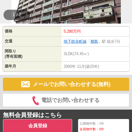
1 / 7
価格
5,280万円
交通
地下鉄谷町線
「
都島
」駅 徒歩7分
間取り
3LDK(74.45㎡)
(専有面積)
築年月
2000年 11月(築25年)
メールでお問い合わせする(無料)
電話でお問い合わせする
無料会員登録はこちら
公開物件数：
0
件
会員登録
会員物件数：
0
件