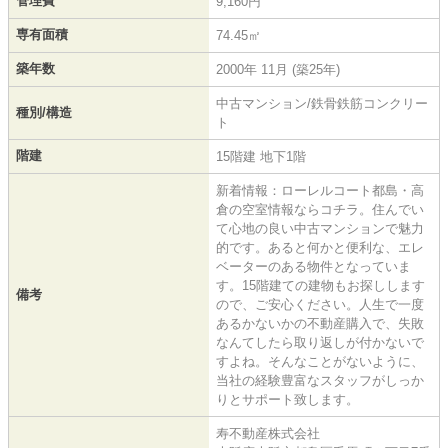
管理費
9,160円
専有面積
74.45㎡
築年数
2000年 11月 (築25年)
中古マンション/鉄骨鉄筋コンクリー
種別/構造
ト
階建
15階建 地下1階
新着情報：ローレルコート都島・高
倉の空室情報ならコチラ。住んでい
て心地の良い中古マンションで魅力
的です。あると何かと便利な、エレ
ベーターのある物件となっていま
す。15階建ての建物もお探しします
備考
ので、ご安心ください。人生で一度
あるかないかの不動産購入で、失敗
なんてしたら取り返しが付かないで
すよね。そんなことがないように、
当社の経験豊富なスタッフがしっか
りとサポート致します。
寿不動産株式会社