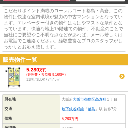
こだわりポイント満載のローレルコート都島・高倉。この
物件は快適な室内環境が魅力の中古マンションとなってい
ます。エレベーター付きの物件はもはやマストな条件とな
っています。快適な地上15階建ての物件。不動産のことで
当社にご要望やご不明な点などがあれば、メール若しくは
お電話でご連絡ください。経験豊富なプロのスタッフがし
っかりとお応え致します。
販売物件一覧
5,280
万
円
(管理費・共益費 9,160円)
11階 / 3LDK / 74.45㎡
所在地
大阪府
大阪市都島区
高倉町
１丁目
交通
地下鉄谷町線
「
都島
」駅 徒歩7分
価格
5,280万円