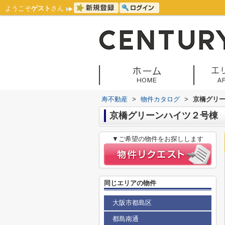
ようこそ
ゲスト
さん
寿不動産
>
物件カタログ
>
京橋グリ
京橋グリーンハイツ２号棟
▼ご希望の物件をお探しします
同じエリアの物件
大阪市都島区
都島南通