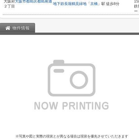
大阪府
大阪市都島区
都島南通
1
地下鉄長堀鶴見緑地
「
京橋
」駅 徒歩8分
２丁目
鉄
ー
物件情報
※写真や図と実際の現状とが異なる場合は現状を優先させていただきます