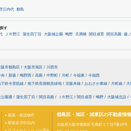
野江内代
都島
探す
代
ＪＲ野江
蒲生四丁目
大阪城公園
鴫野
天満橋
関目成育
関目高殿
森
大阪市都島区
/
大阪市旭区
/
川西市
中央
/
新森
/
鴫野西
/
高殿
/
中野町
/
片町
/
今福東
/
今福西
地下鉄今里筋線
/
地下鉄長堀鶴見緑地
/
京阪本線
/
おおさか東線
/
片町線
/
大
北公園通
/
蒲生四丁目
/
関目高殿
/
ＪＲ野江
/
関目成育
/
鴫野
/
大阪城北詰
/
都島区・旭区・城東区の不動産情
新築・築浅物件
駅徒歩10分以内
大阪府大阪市都島区毛馬町２丁目7番18号
リフォーム・リノベ済み