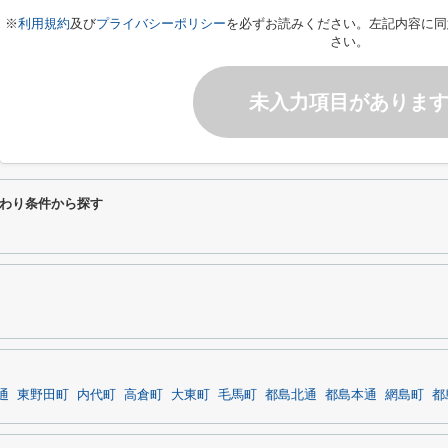
※
利用規約
及び
プライバシーポリシー
を必ずお読みください。左記内容に同
さい。
未入力項目がありま
わり条件から探す
通
東野田町
内代町
高倉町
大東町
毛馬町
都島北通
都島本通
網島町
都