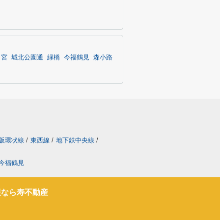
ノ宮
城北公園通
緑橋
今福鶴見
森小路
阪環状線
/
東西線
/
地下鉄中央線
/
今福鶴見
報なら寿不動産