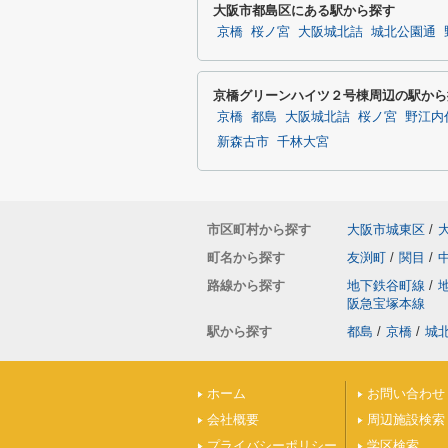
大阪市都島区にある駅から探す
京橋
桜ノ宮
大阪城北詰
城北公園通
京橋グリーンハイツ２号棟周辺の駅から
京橋
都島
大阪城北詰
桜ノ宮
野江内
新森古市
千林大宮
市区町村から探す
大阪市城東区
/
町名から探す
友渕町
/
関目
/
路線から探す
地下鉄谷町線
/
阪急宝塚本線
駅から探す
都島
/
京橋
/
城
ホーム
お問い合わせ
会社概要
周辺施設検索
プライバシーポリシー
学区検索