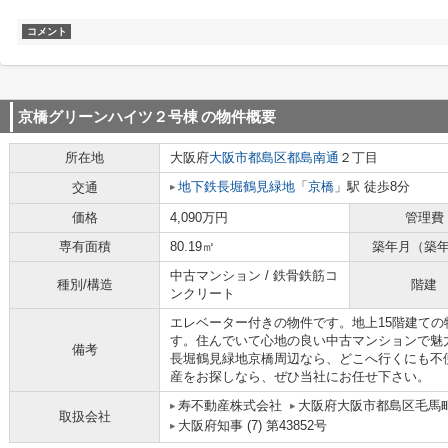
コメント
京橋グリーンハイツ２号棟
の物件概要
所在地
大阪府
大阪市都島区
都島南通
２丁目
地下鉄長堀鶴見緑地
「
京橋
」駅 徒歩8分
交通
価格
4,090万円
管理費
専有面積
80.19㎡
築年月（築
中古マンション / 鉄骨鉄筋コ
種別/構造
階建
ンクリート
エレベーター付きの物件です。地上15階建ての
す。住んでいて心地の良い中古マンションで魅
備考
長堀鶴見緑地京橋周辺なら、どこへ行くにも不
産をお探しなら、ぜひ当社にお任せ下さい。
寿不動産株式会社
大阪府大阪市都島区毛馬町
取扱会社
大阪府知事 (7) 第43852号