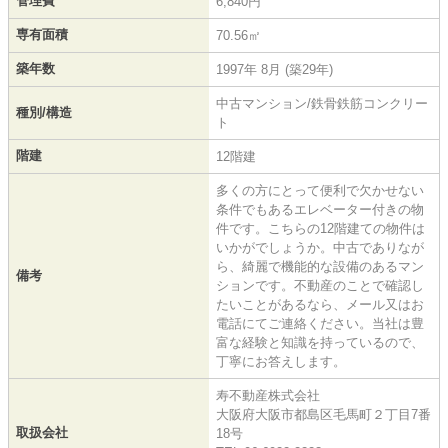
管理費
6,840円
専有面積
70.56㎡
築年数
1997年 8月 (築29年)
中古マンション/鉄骨鉄筋コンクリー
種別/構造
ト
階建
12階建
多くの方にとって便利で欠かせない
条件でもあるエレベーター付きの物
件です。こちらの12階建ての物件は
いかがでしょうか。中古でありなが
ら、綺麗で機能的な設備のあるマン
備考
ションです。不動産のことで確認し
たいことがあるなら、メール又はお
電話にてご連絡ください。当社は豊
富な経験と知識を持っているので、
丁寧にお答えします。
寿不動産株式会社
大阪府大阪市都島区毛馬町２丁目7番
取扱会社
18号