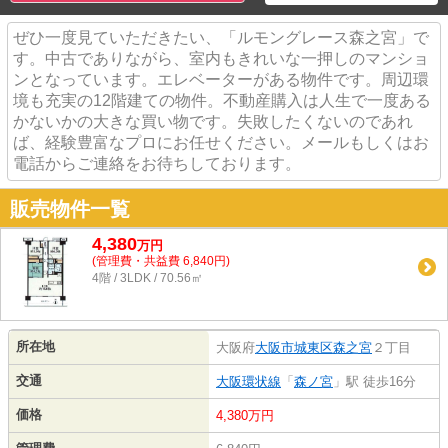
ぜひ一度見ていただきたい、「ルモングレース森之宮」で
す。中古でありながら、室内もきれいな一押しのマンショ
ンとなっています。エレベーターがある物件です。周辺環
境も充実の12階建ての物件。不動産購入は人生で一度ある
かないかの大きな買い物です。失敗したくないのであれ
ば、経験豊富なプロにお任せください。メールもしくはお
電話からご連絡をお待ちしております。
販売物件一覧
4,380
万
円
(管理費・共益費 6,840円)
4階 / 3LDK / 70.56㎡
所在地
大阪府
大阪市城東区
森之宮
２丁目
交通
大阪環状線
「
森ノ宮
」駅 徒歩16分
価格
4,380万円