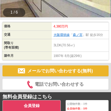
1 / 6
価格
4,380万円
交通
大阪環状線
「
森ノ宮
」駅 徒歩16分
間取り
3LDK(70.56㎡)
(専有面積)
築年月
1997年 8月(築29年)
メールでお問い合わせする(無料)
電話でお問い合わせする
無料会員登録はこちら
公開物件数：
0
件
会員登録
会員物件数：
0
件