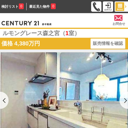
0
0
検討リスト
最近見た物件
お問合せ
ルモングレース森之宮（
1
室）
価格
4,380万円
販売情報を確認