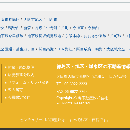
大阪市都島区
/
大阪市旭区
/
川西市
中央
/
鴫野西
/
新森
/
高殿
/
中野町
/
片町
/
今福東
/
今福西
地下鉄今里筋線
/
地下鉄長堀鶴見緑地
/
京阪本線
/
おおさか東線
/
片町線
/
大
北公園通
/
蒲生四丁目
/
関目高殿
/
ＪＲ野江
/
関目成育
/
鴫野
/
大阪城北詰
/
都島区・旭区・城東区の不動産情
新築・築浅物件
駅徒歩10分以内
大阪府大阪市都島区毛馬町２丁目7番18号
リフォーム・リノベ済み
TEL:06-6922-2223
即入居可
FAX:06-6922-2267
会員限定物件
Copyright(c) 寿不動産株式会社
All Rights Reserved.
センチュリー21の加盟店は、すべて独立・自営です。