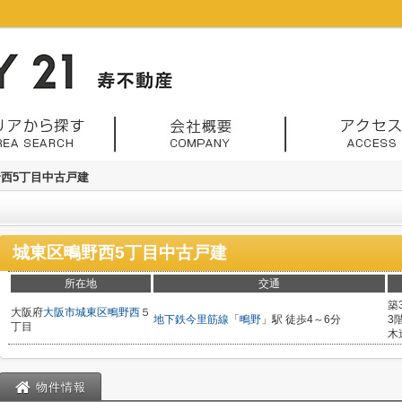
西5丁目中古戸建
城東区鴫野西5丁目中古戸建
所在地
交通
築
大阪府
大阪市城東区
鴫野西
５
地下鉄今里筋線
「
鴫野
」駅 徒歩4～6分
3
丁目
木
物件情報