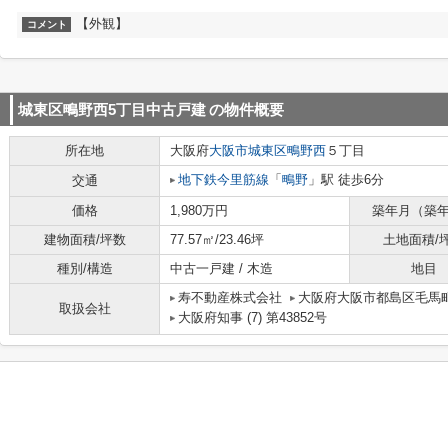
【外観】
コメント
城東区鴫野西5丁目中古戸建
の物件概要
所在地
大阪府
大阪市城東区
鴫野西
５丁目
地下鉄今里筋線
「
鴫野
」駅 徒歩6分
交通
価格
1,980万円
築年月（築
建物面積/坪数
77.57㎡/23.46坪
土地面積/
種別/構造
中古一戸建 / 木造
地目
寿不動産株式会社
大阪府大阪市都島区毛馬町
取扱会社
大阪府知事 (7) 第43852号