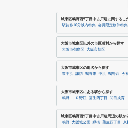
城東区鴫野西5丁目中古戸建に関するこ
駅徒歩10分以内特集
会員限定物件特集
大阪市城東区以外の市区町村から探す
大阪市都島区
大阪市旭区
大阪市城東区の町名から探す
東中浜
諏訪
鴫野東
中浜
鴫野西
今
大阪市城東区にある駅から探す
鴫野
ＪＲ野江
蒲生四丁目
関目成育
城東区鴫野西5丁目中古戸建周辺の駅か
鴫野
大阪城公園
緑橋
蒲生四丁目
京