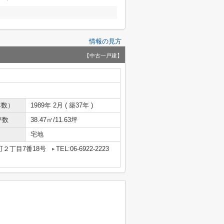
情報の見方
【中古一戸建】
年数）
1989年 2月 ( 築37年 )
坪数
38.47㎡/11.63坪
宅地
２丁目7番18号
TEL:06-6922-2223