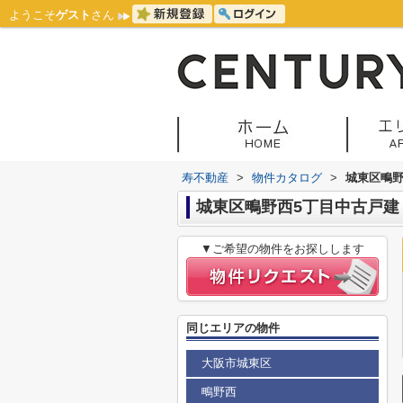
ようこそ
ゲスト
さん
寿不動産
>
物件カタログ
>
城東区鴫野
城東区鴫野西5丁目中古戸建
▼ご希望の物件をお探しします
同じエリアの物件
大阪市城東区
鴫野西