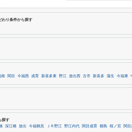
だわり条件から探す
福南
関目
今福西
成育
新喜多東
野江
放出西
古市
新喜多
蒲生
今福東
ら探す
橋
深江橋
放出
今福鶴見
ＪＲ野江
野江内代
関目成育
都島
桜ノ宮
関目