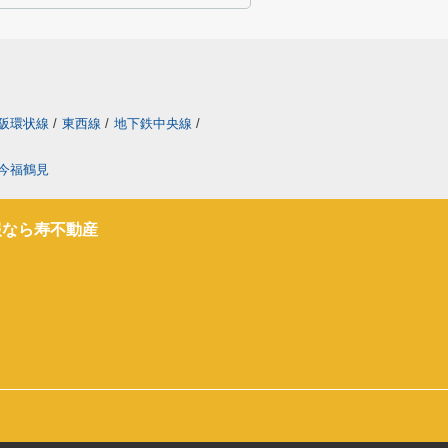
阪環状線
/
東西線
/
地下鉄中央線
/
今福鶴見
報なら寿不動産