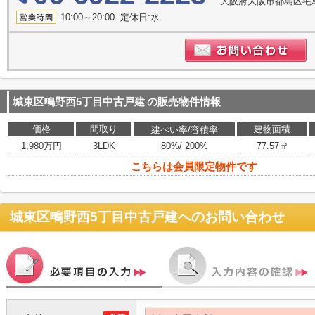
大阪府大阪市都島区毛
10:00～20:00 定休日:水
城東区鴫野西5丁目中古戸建
の販売物件情報
価格
間取り
建物面積
建ぺい率/容積率
1,980万円
3LDK
80%/ 200%
77.57㎡
こちらは会員限定物件です
城東区鴫野西5丁目中古戸建
へのお問い合わせ