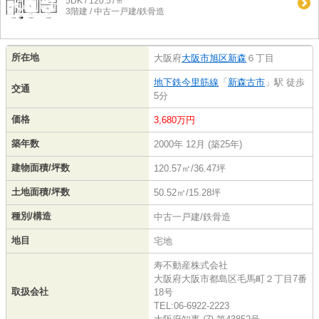
5DK / 120.57㎡
3階建 / 中古一戸建/鉄骨造
所在地
大阪府
大阪市旭区
新森
６丁目
地下鉄今里筋線
「
新森古市
」駅 徒歩
交通
5分
価格
3,680万円
築年数
2000年 12月 (築25年)
建物面積/坪数
120.57㎡/36.47坪
土地面積/坪数
50.52㎡/15.28坪
種別/構造
中古一戸建/鉄骨造
地目
宅地
寿不動産株式会社
大阪府大阪市都島区毛馬町２丁目7番
取扱会社
18号
TEL:06-6922-2223