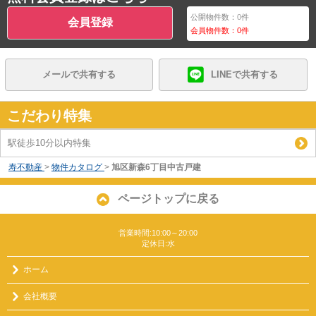
公開物件数：
0
件
会員登録
会員物件数：
0
件
メールで共有する
LINEで共有する
こだわり特集
駅徒歩10分以内特集
寿不動産
>
物件カタログ
>
旭区新森6丁目中古戸建
ページトップに戻る
営業時間:10:00～20:00
定休日:水
ホーム
会社概要