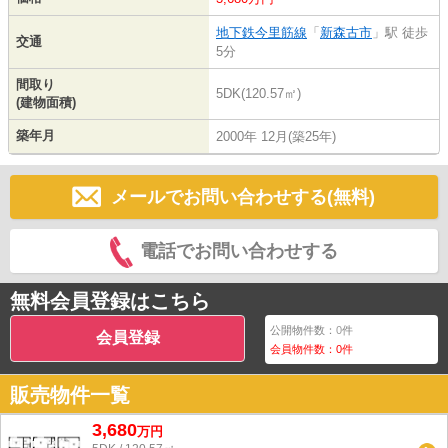
地下鉄今里筋線
「
新森古市
」駅 徒歩
交通
5分
間取り
5DK(120.57㎡)
(建物面積)
築年月
2000年 12月(築25年)
メールでお問い合わせする(無料)
電話でお問い合わせする
無料会員登録はこちら
公開物件数：
0
件
会員登録
会員物件数：
0
件
販売物件一覧
3,680
万
円