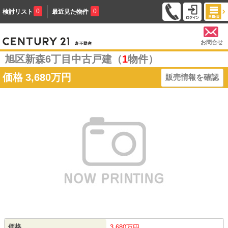
0
0
検討リスト
最近見た物件
お問合せ
旭区新森6丁目中古戸建（
1
物件）
価格
3,680万円
販売情報を確認
価格
3,680万円