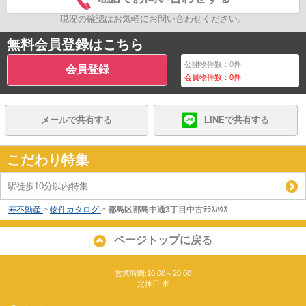
現況の確認はお気軽にお問い合わせください。
無料会員登録はこちら
公開物件数：
0
件
会員登録
会員物件数：
0
件
メールで共有する
LINEで共有する
こだわり特集
駅徒歩10分以内特集
寿不動産
>
物件カタログ
>
都島区都島中通3丁目中古ﾃﾗｽﾊｳｽ
ページトップに戻る
営業時間:10:00～20:00
定休日:水