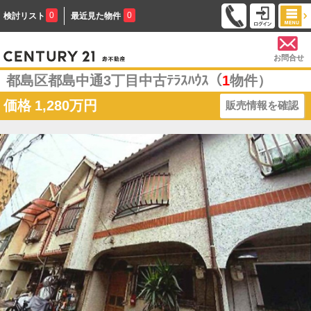
0
0
検討リスト
最近見た物件
お問合せ
都島区都島中通3丁目中古ﾃﾗｽﾊｳｽ（
1
物件）
価格
1,280万円
販売情報を確認