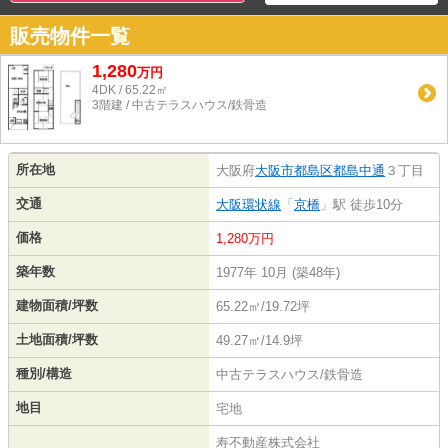
販売物件一覧
1,280
万
円
4DK / 65.22㎡
3階建 / 中古テラスハウス/鉄骨造
所在地
大阪府
大阪市都島区
都島中通
３丁目
交通
大阪環状線
「
京橋
」駅 徒歩10分
価格
1,280万円
築年数
1977年 10月 (築48年)
建物面積/坪数
65.22㎡/19.72坪
土地面積/坪数
49.27㎡/14.9坪
種別/構造
中古テラスハウス/鉄骨造
地目
宅地
寿不動産株式会社