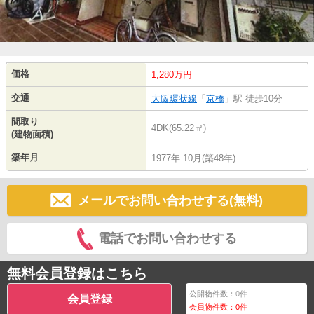
価格
1,280万円
交通
大阪環状線
「
京橋
」駅 徒歩10分
間取り
4DK(65.22㎡)
(建物面積)
築年月
1977年 10月(築48年)
メールでお問い合わせする(無料)
電話でお問い合わせする
無料会員登録はこちら
公開物件数：
0
件
会員登録
会員物件数：
0
件