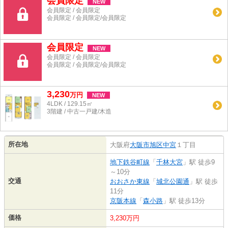
会員限定
NEW
会員限定
/
会員限定
会員限定
/
会員限定
/
会員限定
会員限定
NEW
会員限定
/
会員限定
会員限定
/
会員限定
/
会員限定
3,230
万
円
NEW
4LDK / 129.15㎡
3階建 / 中古一戸建/木造
所在地
大阪府
大阪市旭区
中宮
１丁目
地下鉄谷町線
「
千林大宮
」駅 徒歩9
～10分
交通
おおさか東線
「
城北公園通
」駅 徒歩
11分
京阪本線
「
森小路
」駅 徒歩13分
価格
3,230万円