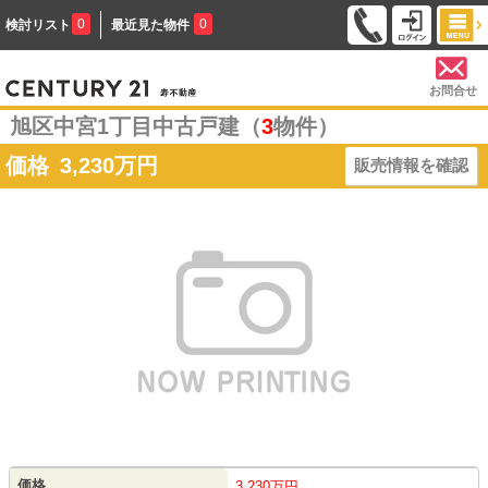
0
0
検討リスト
最近見た物件
お問合せ
旭区中宮1丁目中古戸建（
3
物件）
価格
3,230
万円
販売情報を確認
価格
3,230万円