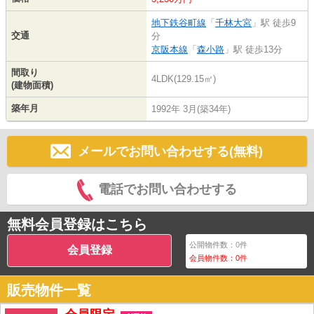
地下鉄谷町線
「
千林大宮
」駅 徒歩9
交通
分
京阪本線
「
森小路
」駅 徒歩13分
間取り
4LDK(129.15㎡)
(建物面積)
築年月
1992年 3月(築34年)
メールでお問い合わせする(無料)
電話でお問い合わせする
無料会員登録はこちら
公開物件数：
0
件
会員登録
会員物件数：
0
件
販売物件一覧