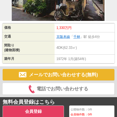
価格
1,330万円
交通
京阪本線
「
千林
」駅 徒歩4分
間取り
4DK(62.33㎡)
(建物面積)
築年月
1972年 1月(築54年)
メールでお問い合わせする(無料)
電話でお問い合わせする
無料会員登録はこちら
公開物件数：
0
件
会員登録
会員物件数：
0
件