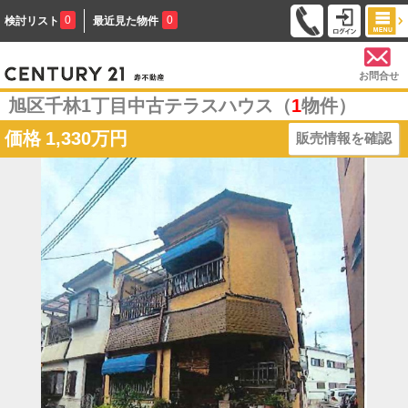
0
0
検討リスト
最近見た物件
お問合せ
旭区千林1丁目中古テラスハウス（
1
物件）
価格
1,330万円
販売情報を確認