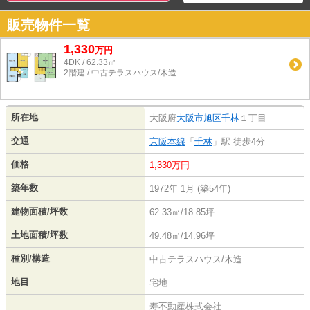
販売物件一覧
1,330
万
円
4DK / 62.33㎡
2階建 / 中古テラスハウス/木造
所在地
大阪府
大阪市旭区
千林
１丁目
交通
京阪本線
「
千林
」駅 徒歩4分
価格
1,330万円
築年数
1972年 1月 (築54年)
建物面積/坪数
62.33㎡/18.85坪
土地面積/坪数
49.48㎡/14.96坪
種別/構造
中古テラスハウス/木造
地目
宅地
寿不動産株式会社