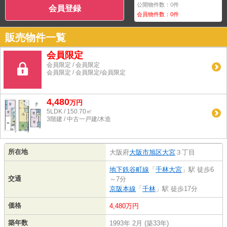
公開物件数：
0
件
会員登録
会員物件数：
0
件
販売物件一覧
会員限定
会員限定
/
会員限定
会員限定
/
会員限定
/
会員限定
4,480
万
円
5LDK / 150.70㎡
3階建 / 中古一戸建/木造
所在地
大阪府
大阪市旭区
大宮
３丁目
地下鉄谷町線
「
千林大宮
」駅 徒歩6
交通
～7分
京阪本線
「
千林
」駅 徒歩17分
価格
4,480万円
築年数
1993年 2月 (築33年)