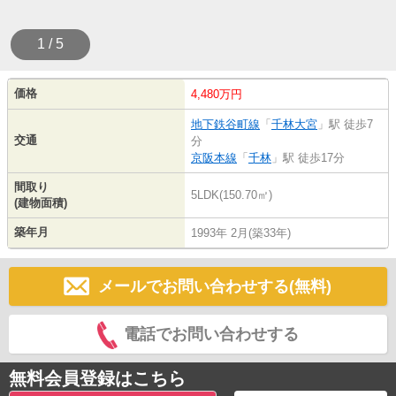
1 / 5
価格
4,480万円
地下鉄谷町線
「
千林大宮
」駅 徒歩7
交通
分
京阪本線
「
千林
」駅 徒歩17分
間取り
5LDK(150.70㎡)
(建物面積)
築年月
1993年 2月(築33年)
メールでお問い合わせする(無料)
電話でお問い合わせする
無料会員登録はこちら