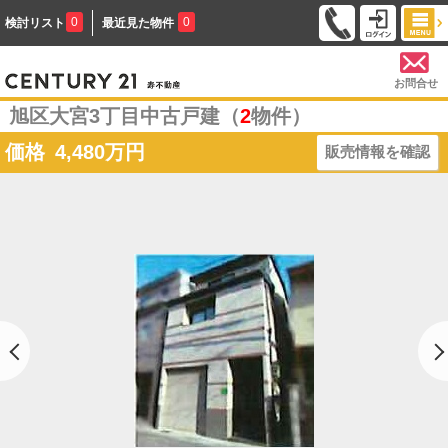
0
0
検討リスト
最近見た物件
お問合せ
旭区大宮3丁目中古戸建（
2
物件）
価格
4,480
万円
販売情報を確認