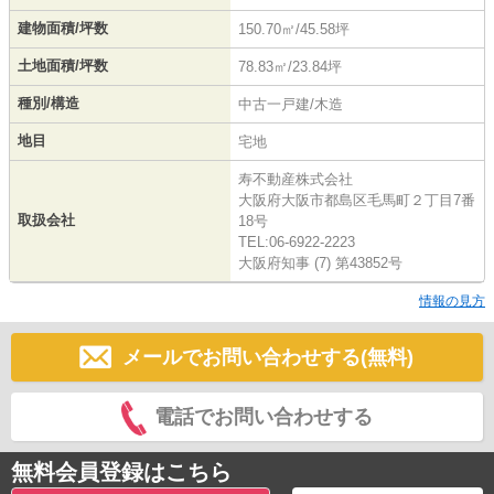
建物面積/坪数
150.70㎡/45.58坪
土地面積/坪数
78.83㎡/23.84坪
種別/構造
中古一戸建/木造
地目
宅地
寿不動産株式会社
大阪府大阪市都島区毛馬町２丁目7番
取扱会社
18号
TEL:06-6922-2223
大阪府知事 (7) 第43852号
情報の見方
メールでお問い合わせする(無料)
電話でお問い合わせする
無料会員登録はこちら