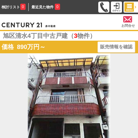
0
0
検討リスト
最近見た物件
お問合せ
旭区清水4丁目中古戸建（
3
物件）
価格
890
万円～
販売情報を確認