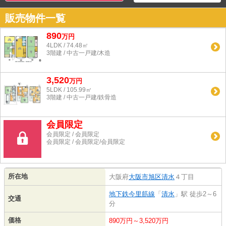
販売物件一覧
890
万
円
4LDK / 74.48㎡
3階建 / 中古一戸建/木造
3,520
万
円
5LDK / 105.99㎡
3階建 / 中古一戸建/鉄骨造
会員限定
会員限定
/
会員限定
会員限定
/
会員限定
/
会員限定
所在地
大阪府
大阪市旭区
清水
４丁目
地下鉄今里筋線
「
清水
」駅 徒歩2～6
交通
分
価格
890万円～3,520万円