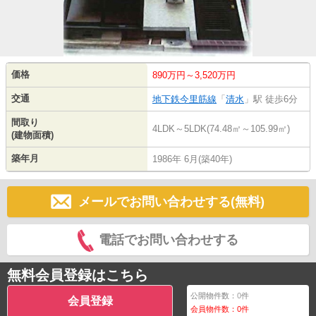
価格
890万円～3,520万円
交通
地下鉄今里筋線
「
清水
」駅 徒歩6分
間取り
4LDK～5LDK(74.48㎡～105.99㎡)
(建物面積)
築年月
1986年 6月(築40年)
メールでお問い合わせする(無料)
電話でお問い合わせする
無料会員登録はこちら
公開物件数：
0
件
会員登録
会員物件数：
0
件