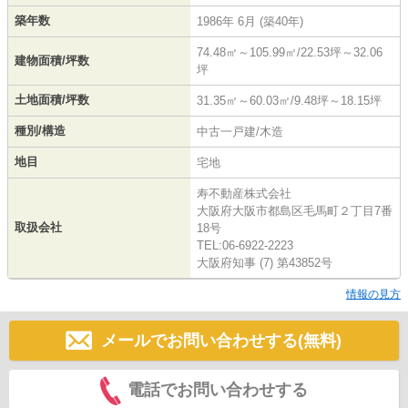
築年数
1986年 6月 (築40年)
74.48㎡～105.99㎡/22.53坪～32.06
建物面積/坪数
坪
土地面積/坪数
31.35㎡～60.03㎡/9.48坪～18.15坪
種別/構造
中古一戸建/木造
地目
宅地
寿不動産株式会社
大阪府大阪市都島区毛馬町２丁目7番
取扱会社
18号
TEL:06-6922-2223
大阪府知事 (7) 第43852号
情報の見方
メールでお問い合わせする(無料)
電話でお問い合わせする