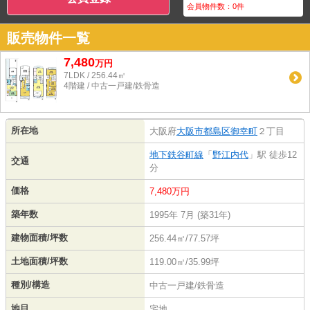
会員物件数：
0
件
販売物件一覧
7,480
万
円
7LDK / 256.44㎡
4階建 / 中古一戸建/鉄骨造
所在地
大阪府
大阪市都島区
御幸町
２丁目
地下鉄谷町線
「
野江内代
」駅 徒歩12
交通
分
価格
7,480万円
築年数
1995年 7月 (築31年)
建物面積/坪数
256.44㎡/77.57坪
土地面積/坪数
119.00㎡/35.99坪
種別/構造
中古一戸建/鉄骨造
地目
宅地