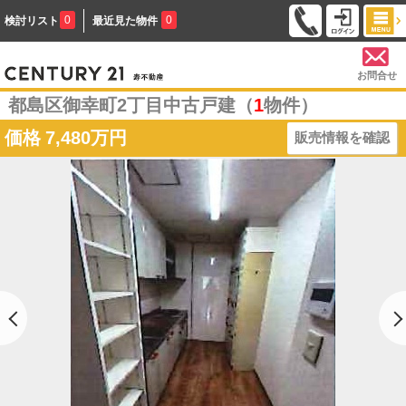
0
0
検討リスト
最近見た物件
お問合せ
都島区御幸町2丁目中古戸建（
1
物件）
価格
7,480万円
販売情報を確認