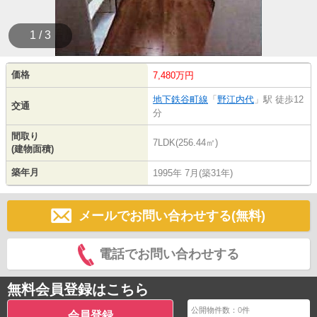
1 / 3
価格
7,480万円
地下鉄谷町線
「
野江内代
」駅 徒歩12
交通
分
間取り
7LDK(256.44㎡)
(建物面積)
築年月
1995年 7月(築31年)
メールでお問い合わせする(無料)
電話でお問い合わせする
無料会員登録はこちら
公開物件数：
0
件
会員登録